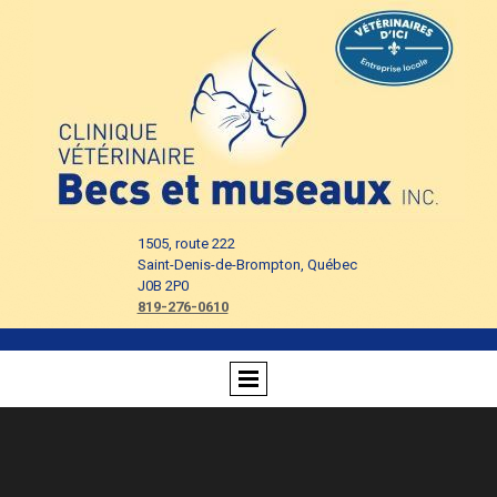
1505, route 222
Saint-Denis-de-Brompton, Québec
J0B 2P0
819-276-0610